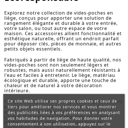
Explorez notre collection de vides-poches en
liège, conçus pour apporter une solution de
rangement élégante et durable à votre entrée,
votre salon, ou tout autre espace de votre
maison. Ces accessoires allient fonctionnalité et
esthétique naturelle, offrant un endroit parfait
pour déposer clés, pièces de monnaie, et autres
petits objets essentiels.
Fabriqués à partir de liège de haute qualité, nos
vides-poches sont non seulement légers et
robustes, mais aussi naturellement résistants à
l'eau et faciles à entretenir. Le liège, matériau
écologique et durable, apporte une touche de
chaleur et de naturel à votre décoration
intérieure.
Ce site Web utilise ses propres cookies et ceux de
Chaque vide-poches en liège est unique, mettant
en valeur les variations naturelles du liège qui
tiers pour améliorer nos services et vous montrer
ajoutent un caractère distinctif à chaque pièce.
des publicités liées à vos préférences en analysant
Le design simple mais élégant de ces vides-
vos habitudes de navigation. Pour donner votre
poches les rend idéals pour tout type de
consentement à son utilisation, appuyez sur le
décoration, des plus modernes aux plus