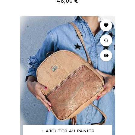
Prix
46,00 €
favorite
cached
visibility
AJOUTER AU PANIER