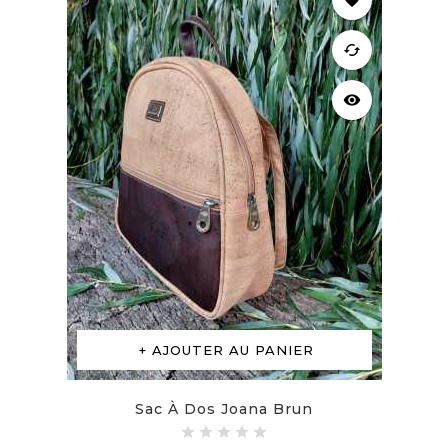
favorite
cached
visibility
AJOUTER AU PANIER
Sac À Dos Joana Brun