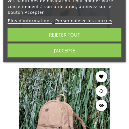
vos habitudes de navigation. Pour donner votre
consentement à son utilisation, appuyez sur le
bouton Accepter.
Plus d'informations
Personnaliser les cookies
AJOUTER AU PANIER
REJETER TOUT
Sac À Dos Joana Mosaïque
J'ACCEPTE
Prix
102,00 €
favorite
cached
visibility