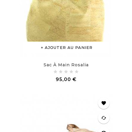
AJOUTER AU PANIER
Sac À Main Rosalia
Prix
95,00 €
favorite
cached