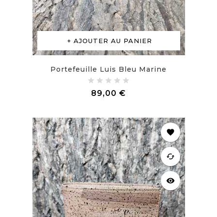
AJOUTER AU PANIER
Portefeuille Luis Bleu Marine
Prix
89,00 €
favorite
cached
visibility