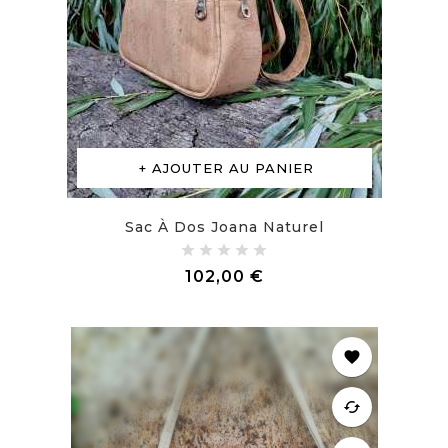
AJOUTER AU PANIER
Sac À Dos Joana Naturel
Prix
102,00 €
favorite
cached