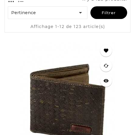

Pertinence
Filtrer
Affichage 1-12 de 123 article(s)
favorite
cached
visibility