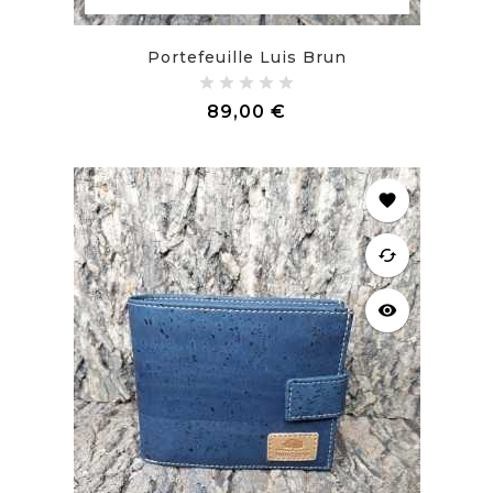
Portefeuille Luis Brun
Prix
89,00 €
favorite
cached
visibility