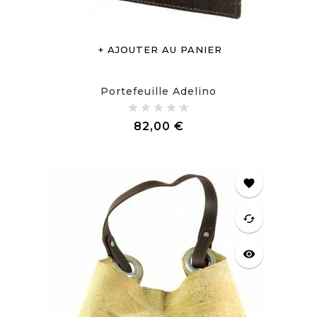
AJOUTER AU PANIER
Portefeuille Adelino
Prix
82,00 €
favorite
cached
visibility