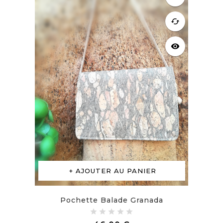
cached
visibility
AJOUTER AU PANIER
Pochette Balade Granada