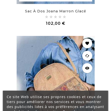
Sac À Dos Joana Marron Glacé
Prix
102,00 €
favorite
cached
visibility
Ce site Web utilise ses propres cookies et ceux de
tiers pour améliorer nos services et vous montrer
des publicités liées à vos préférences en analysant