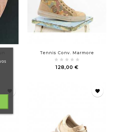
un
Tennis Conv. Marmore
vos
Prix
128,00 €
favorite
favorite