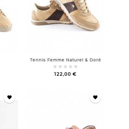
Tennis Femme Naturel & Doré
x
Prix
122,00 €
favorite
favorite