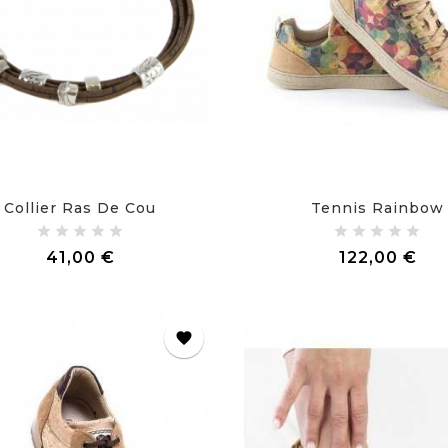
Collier Ras De Cou
Tennis Rainbow
Prix
Pri
41,00 €
122,00 €
favorite