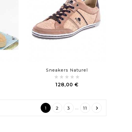
Sneakers Naturel
x
Prix
128,00 €

…
1
2
3
11