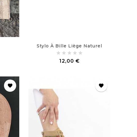
Stylo À Bille Liège Naturel
Prix
12,00 €
favorite
favorite