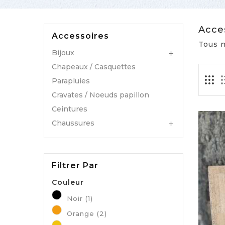
Acce
Accessoires
Tous n
Bijoux

Chapeaux / Casquettes
Parapluies
Cravates / Noeuds papillon
Ceintures
Chaussures

Filtrer Par
Couleur
Noir
(1)
Orange
(2)