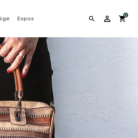
0

iège
Expos