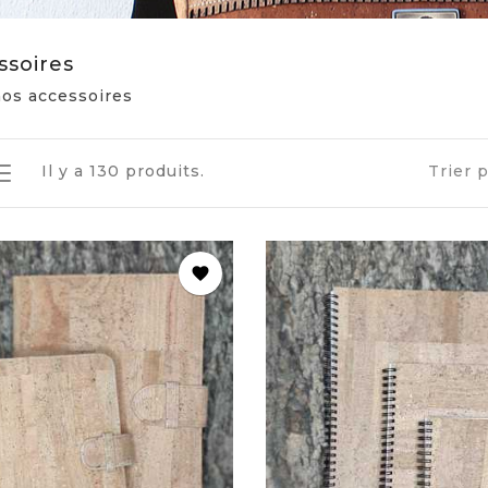
ssoires
os accessoires
Il y a 130 produits.
Trier p
favorite