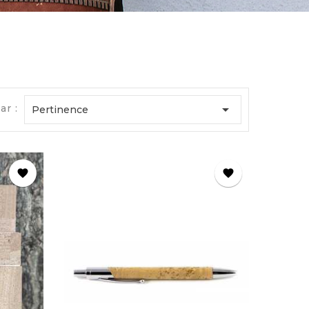

ar :
Pertinence
favorite
favorite