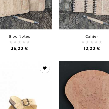
Bloc Notes
Cahier
Prix
Prix
35,00 €
12,00 €
favorite