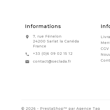
Informations
Inf
7, rue Fénelon
Livr

24200 Sarlat la Canéda
Ment
France
CGV
+33 (0)6 09 02 15 12

Nouv
Cont
contact@seclada.fr

© 2026 - PrestaShop™ par Agence Tag