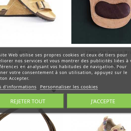
Birk
Tapis De Souris Br
site Web utilise ses propres cookies et ceux de tiers pour
liorer nos services et vous montrer des publicités liées à 
férences en analysant vos habitudes de navigation. Pour
Prix
Prix
64,00 €
24,00 €
ner votre consentement à son utilisation, appuyez sur le
ton Accepter.
s d'informations
Personnaliser les cookies
favorite
REJETER TOUT
J'ACCEPTE