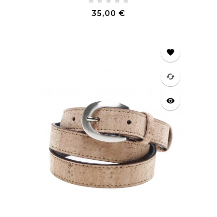
Prix
35,00 €
favorite
cached
visibility