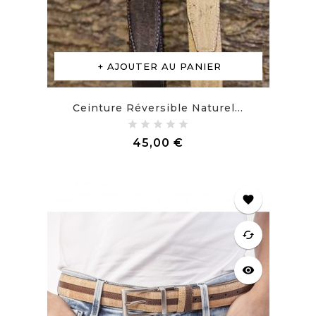
AJOUTER AU PANIER
Ceinture Réversible Naturel...
Prix
45,00 €
favorite
cached
visibility