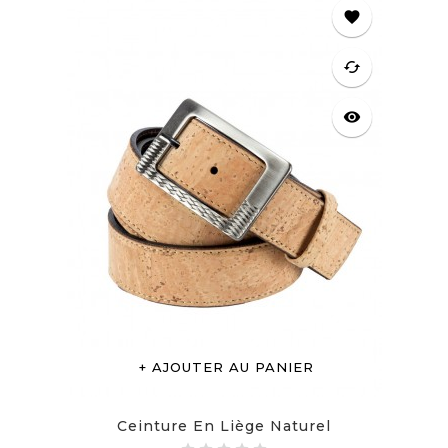
favorite
cached
visibility
AJOUTER AU PANIER
Ceinture En Liège Naturel