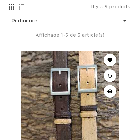
Il y a 5 produits.

Pertinence
Affichage 1-5 de 5 article(s)
favorite
cached
visibility