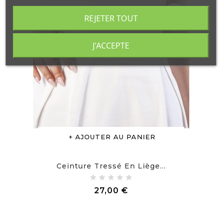
visibility
REJETER TOUT
J'ACCEPTE
AJOUTER AU PANIER
Ceinture Tressé En Liège...
Prix
27,00 €