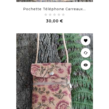
Pochette Téléphone Carreaux...
Prix
30,00 €
favorite
cached
visibility