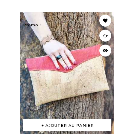
favorite
Promo !
cached
visibility
AJOUTER AU PANIER