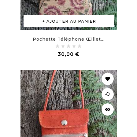
AJOUTER AU PANIER
Pochette Téléphone Œillet...
Prix
30,00 €
favorite
cached
visibility