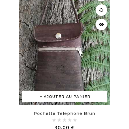
cached
visibility
AJOUTER AU PANIER
Pochette Téléphone Brun
Prix
30,00 €