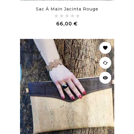
Sac À Main Jacinta Rouge
Prix
66,00 €
favorite
Promo !
cached
visibility