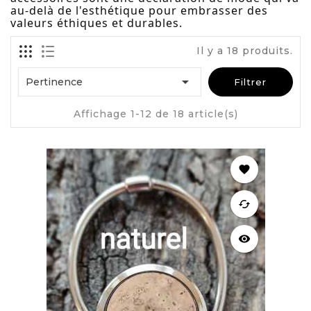
au-delà de l'esthétique pour embrasser des
valeurs éthiques et durables.
Il y a 18 produits.

Pertinence
Filtrer
Affichage 1-12 de 18 article(s)
favorite
cached
visibility