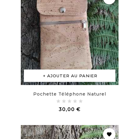
AJOUTER AU PANIER
Pochette Téléphone Naturel
Prix
30,00 €
favorite