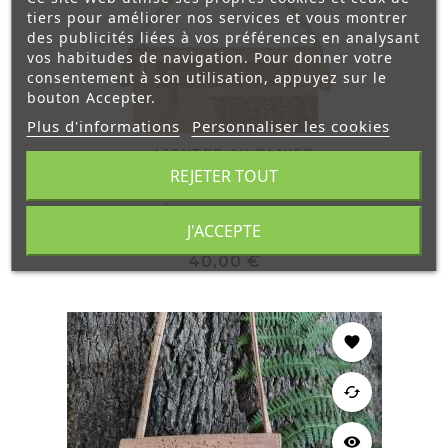
tiers pour améliorer nos services et vous montrer
des publicités liées à vos préférences en analysant
vos habitudes de navigation. Pour donner votre
consentement à son utilisation, appuyez sur le
bouton Accepter.
Plus d'informations
Personnaliser les cookies
AJOUTER AU PANIER
REJETER TOUT
Sac À Main Zoé Rosace
J'ACCEPTE
Prix
40,00 €
favorite
cached
visibility