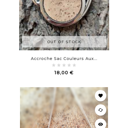
OUT OF STOCK
Accroche Sac Couleurs Aux...
Prix
18,00 €
favorite
cached
visibility