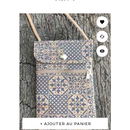
favorite
cached
visibility
AJOUTER AU PANIER