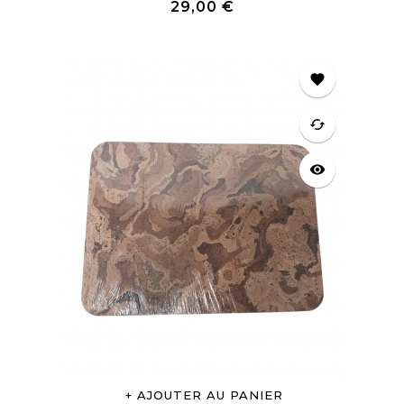
Prix
29,00 €
favorite
cached
visibility
AJOUTER AU PANIER