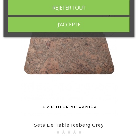
REJETER TOUT
cached
J'ACCEPTE
visibility
AJOUTER AU PANIER
Sets De Table Iceberg Grey