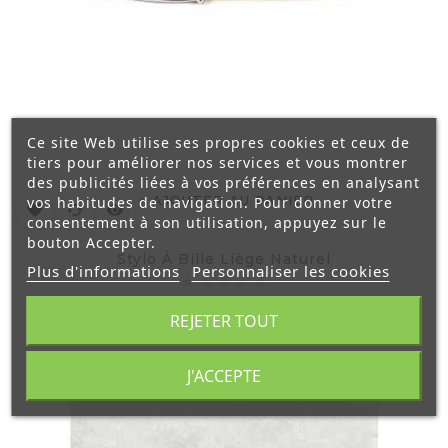
Ce site Web utilise ses propres cookies et ceux de
tiers pour améliorer nos services et vous montrer
des publicités liées à vos préférences en analysant
AJOUTER AU PANIER
vos habitudes de navigation. Pour donner votre
favorite
cached
visibility
consentement à son utilisation, appuyez sur le
bouton Accepter.
Stylo À Bille Liège Naturel
Plus d'informations
Personnaliser les cookies
Prix
12,00 €
REJETER TOUT
J'ACCEPTE