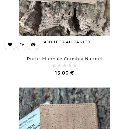
AJOUTER AU PANIER
favorite
cached
visibility
Porte-Monnaie Coïmbra Naturel
Prix
15,00 €