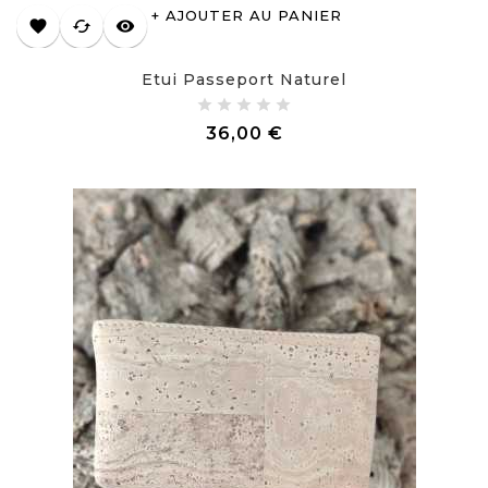
AJOUTER AU PANIER
favorite
cached
visibility
Etui Passeport Naturel
Prix
36,00 €