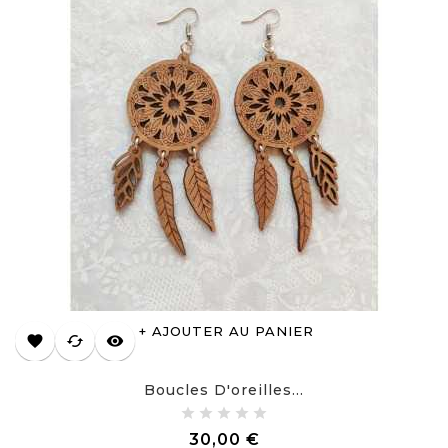
AJOUTER AU PANIER
favorite
cached
visibility
Boucles D'oreilles...
Prix
30,00 €