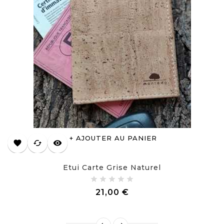
AJOUTER AU PANIER
favorite
cached
visibility
Etui Carte Grise Naturel
Prix
21,00 €