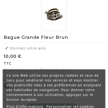
Bague Grande Fleur Brun

Donnez votre avis
10,00 €
TTC
Original bague en fil de liège brun.
Ce site Web utilise ses propres cookies et ceux de
Couleur
tiers pour améliorer nos services et vous montrer
des publicités liées à vos préférences en analysant
Brun
vos habitudes de navigation. Pour donner votre
consentement à son utilisation, appuyez sur le
bouton Accepter.
Quantité
Plus d'informations
Personnaliser les cookies