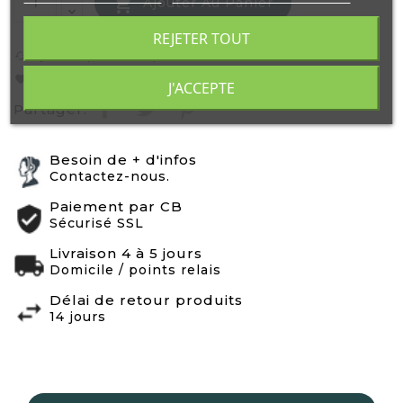

Ajouter Au Panier
REJETER TOUT
Ajouter pour comparer
cached
Liste de Souhaits
favorite
J'ACCEPTE
Partager:
Besoin de + d'infos
Contactez-nous.
Paiement par CB
Sécurisé SSL
Livraison 4 à 5 jours
Domicile / points relais
Délai de retour produits
14 jours