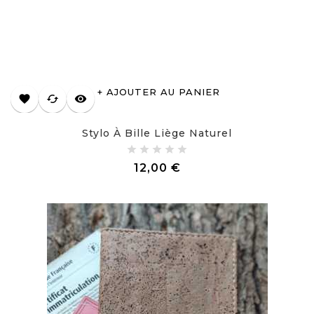
AJOUTER AU PANIER
favorite
cached
visibility
Stylo À Bille Liège Naturel
Prix
12,00 €