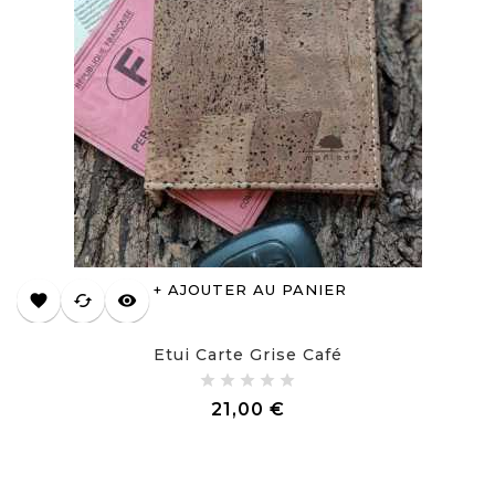
AJOUTER AU PANIER
favorite
cached
visibility
Etui Carte Grise Café
Prix
21,00 €