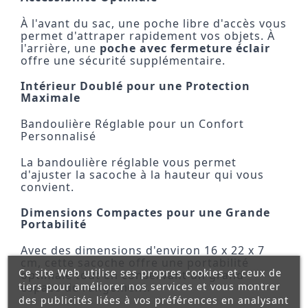
À l'avant du sac, une poche libre d'accès vous
permet d'attraper rapidement vos objets. À
l'arrière, une
poche avec fermeture éclair
offre une sécurité supplémentaire.
Intérieur Doublé pour une Protection
Maximale
Bandoulière Réglable pour un Confort
Personnalisé
La bandoulière réglable vous permet
d'ajuster la sacoche à la hauteur qui vous
convient.
Dimensions Compactes pour une Grande
Portabilité
Avec des dimensions d'environ 16 x 22 x 7
cm, cette sacoche offre une portabilité
Ce site Web utilise ses propres cookies et ceux de
optimale tout en conservant un grand
tiers pour améliorer nos services et vous montrer
espace de rangement.
des publicités liées à vos préférences en analysant