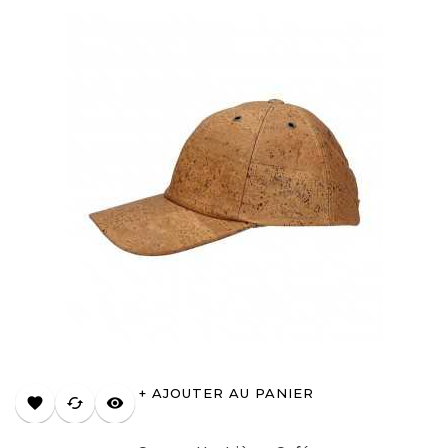
AJOUTER AU PANIER
favorite
cached
visibility