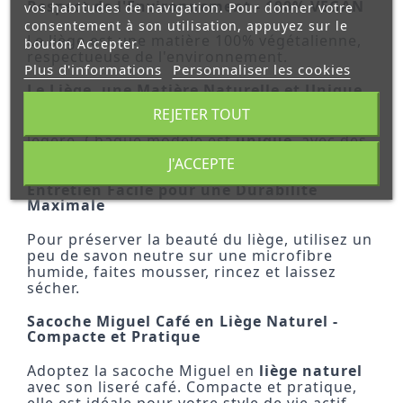
Respect de l'Environnement - 100% VEGAN
vos habitudes de navigation. Pour donner votre
consentement à son utilisation, appuyez sur le
Le liège est une matière 100% végétalienne,
bouton Accepter.
respectueuse de l'environnement.
Plus d'informations
Personnaliser les cookies
Le Liège, une Matière Naturelle et Unique
REJETER TOUT
Le liège est une matière naturelle douce et
légère. Chaque modèle est
unique
, avec des
variations subtiles.
J'ACCEPTE
Entretien Facile pour une Durabilité
Maximale
Pour préserver la beauté du liège, utilisez un
peu de savon neutre sur une microfibre
humide, faites mousser, rincez et laissez
sécher.
Sacoche Miguel Café en Liège Naturel -
Compacte et Pratique
Adoptez la sacoche Miguel en
liège naturel
avec son liseré café. Compacte et pratique,
elle est idéale pour votre style de vie actif.