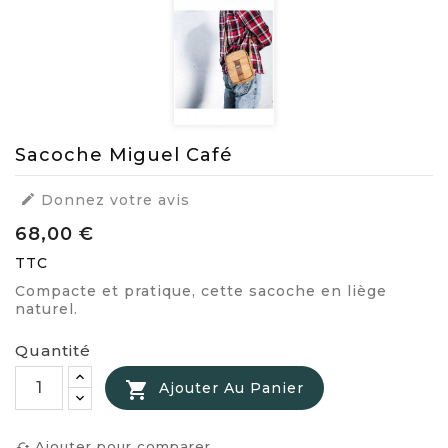
Sacoche Miguel Café

Donnez votre avis
68,00 €
TTC
Compacte et pratique, cette sacoche en liège
naturel.
Quantité

Ajouter Au Panier
Ajouter pour comparer
cached