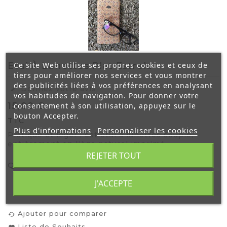
Ce site Web utilise ses propres cookies et ceux de
Etui À Lunettes Plat Estrela
tiers pour améliorer nos services et vous montrer
des publicités liées à vos préférences en analysant

Donnez votre avis
vos habitudes de navigation. Pour donner votre
15,00 €
consentement à son utilisation, appuyez sur le
bouton Accepter.
TTC
Plus d'informations
Personnaliser les cookies
Pratique et léger , cet étui à lunettes souple,
entièrement en liège naturel imprimé.
REJETER TOUT
Quantité
J'ACCEPTE

Ajouter Au Panier
Ajouter pour comparer
cached
Liste de Souhaits