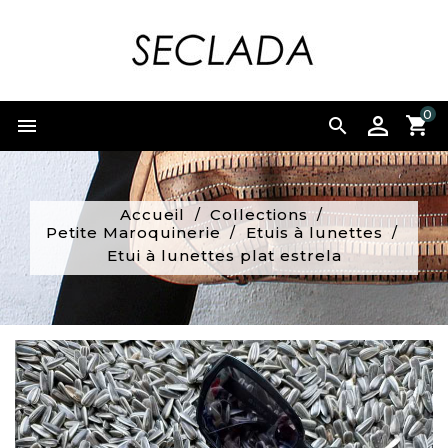
0


Accueil
Collections
Petite Maroquinerie
Etuis à lunettes
Etui à lunettes plat estrela