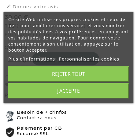

Donnez votre avis
30,00 €
Ce site Web utilise ses propres cookies et ceux de
tiers pour améliorer nos services et vous montrer
TTC
des publicités liées à vos préférences en analysant
Etonnante montre en liège naturel, imprimé
vos habitudes de navigation. Pour donner votre
consentement à son utilisation, appuyez sur le
Quantité
bouton Accepter.
Plus d'informations
Personnaliser les cookies

Ajouter Au Panier
REJETER TOUT
Ajouter pour comparer
cached
Liste de Souhaits
favorite
J'ACCEPTE
Partager:
Besoin de + d'infos
Contactez-nous.
Paiement par CB
Sécurisé SSL