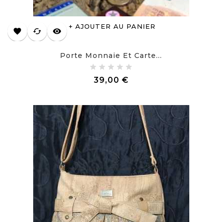
AJOUTER AU PANIER
favorite
cached
visibility
Porte Monnaie Et Carte...
Prix
39,00 €