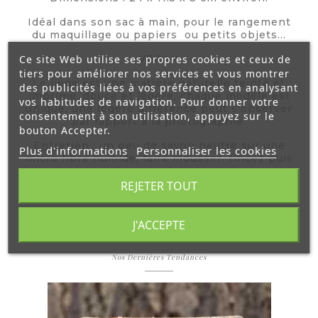
Idéal dans son sac à main, pour le rangement
du maquillage ou papiers ou petits objets...
VEGAN
Ce site Web utilise ses propres cookies et ceux de
tiers pour améliorer nos services et vous montrer
Le liège est une matière naturelle teinté et
des publicités liées à vos préférences en analysant
imprimé, douce et légère, chaque modèle est
vos habitudes de navigation. Pour donner votre
unique, une légère différence peut s'observer
consentement à son utilisation, appuyez sur le
par rapport à la photographie.
bouton Accepter.
Entretien
: un peu de savon neutre sur une
Plus d'informations
Personnaliser les cookies
micro fibre humide, faire mousser, rincez puis
laissez sécher.
REJETER TOUT
J'ACCEPTE
Vous Aimerez Aussi
Nos Dernières Tendances