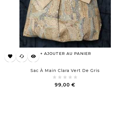
AJOUTER AU PANIER
favorite
cached
visibility
Sac À Main Clara Vert De Gris
Prix
99,00 €