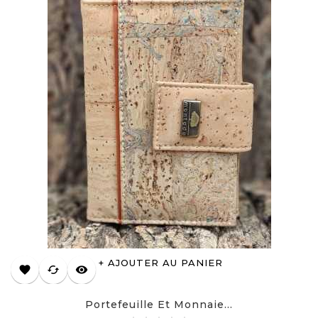
AJOUTER AU PANIER
favorite
cached
visibility
Portefeuille Et Monnaie...