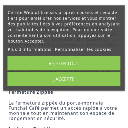
Ce site Web utilise ses propres cookies et ceux de
Porte-monnaie Funchal café
tiers pour améliorer nos services et vous montrer
des publicités liées à vos préférences en analysant
Le porte-monnaie Funchal Café en liège
vos habitudes de navigation. Pour donner votre
incarne l'élégance et la simplicité pour vous
consentement à son utilisation, appuyez sur le
accompagner au quotidien. Découvrez ce
bouton Accepter.
porte-monnaie ergonomique et respectueux
Plus d'informations
Personnaliser les cookies
de l'environnement.
Design Élégant
REJETER TOUT
Ce porte-monnaie en liège est teinté café,
offrant un design sobre et élégant qui
J'ACCEPTE
s'adaptera parfaitement à votre style.
Fermeture Zippée
La fermeture zippée du porte-monnaie
Funchal Café permet un accès rapide à votre
monnaie tout en maintenant son espace de
rangement en sécurité.