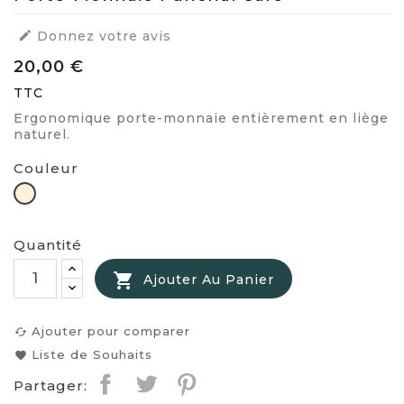

Donnez votre avis
20,00 €
TTC
Ergonomique porte-monnaie entièrement en liège
naturel.
Couleur
Naturel
Quantité

Ajouter Au Panier
Ajouter pour comparer
cached
Liste de Souhaits
favorite
Partager: