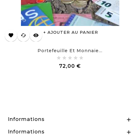
AJOUTER AU PANIER
favorite
cached
visibility
Portefeuille Et Monnaie...
Prix
72,00 €
Informations

Informations
