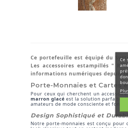
Ce portefeuille est équipé du Sys
Ce 
Les accessoires estampillés " RF
amé
pré
informations numériques depuis la
don
bou
Porte-Monnaies et Cartes e
Plu
Pour ceux qui cherchent un accessoire 
marron glacé
est la solution parfaite. 
amateurs de mode consciente et fonctio
Design Sophistiqué et Durab
Notre porte-monnaies est conçu pour ceu