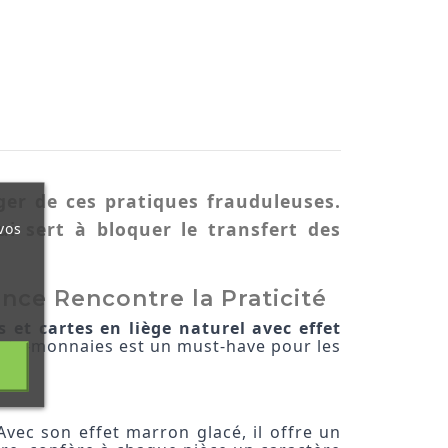
ger de ces pratiques frauduleuses.
i sert à bloquer le transfert des
vos
nce Rencontre la Praticité
 et cartes en liège naturel avec effet
 porte-monnaies est un must-have pour les
Avec son effet marron glacé, il offre un