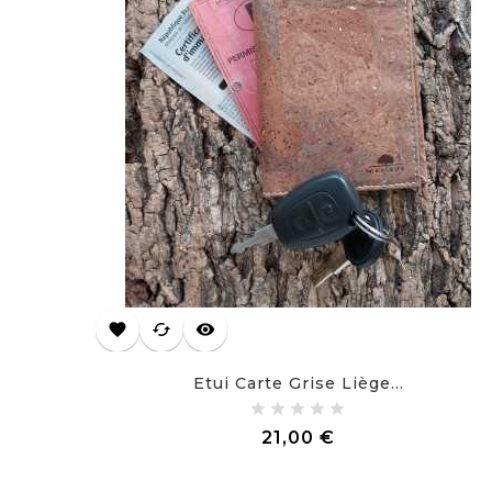
favorite
cached
visibility
Etui Carte Grise Liège...
Prix
21,00 €