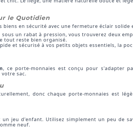
et chic. Le liège, une matière naturelle douce et lég
ur le Quotidien
 biens en sécurité avec une fermeture éclair solide et 
eur, sous un rabat à pression, vous trouverez deux e
e tout reste bien organisé.
pide et sécurisé à vos petits objets essentiels, la poc
cm
, ce porte-monnaies est conçu pour s'adapter pa
 votre sac.
au
aturellement, donc chaque porte-monnaies est légè
 un jeu d'enfant. Utilisez simplement un peu de s
 comme neuf.