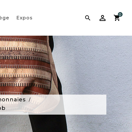
0

iège
Expos
monnaies
bb